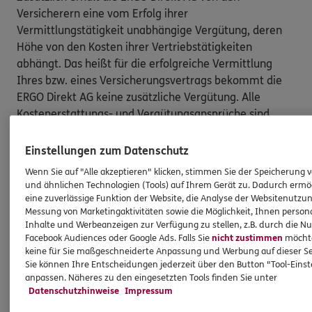
Versicherern eine vom Erfolg ihrer
Vermittlungstätigkeit unabhängige Vergütung, deren
Höhe von den Kosten ihrer Vertriebstätigkeiten
abhängt. Das heißt für die erfolgreiche Vermittlung
Ihres bzw. eines Versicherungsvertrags bekommt die
ERGO Direkt AG keine zusätzliche Vergütung. Alle
Kostenerstattungs- und Vergütungsansprüche sind
bereits in der Versicherungsprämie enthalten [und
müssen von Ihnen nicht gesondert gezahlt werden].
Einstellungen zum Datenschutz
Wenn Sie auf "Alle akzeptieren" klicken, stimmen Sie der Speicherung 
Nach oben
und ähnlichen Technologien (Tools) auf Ihrem Gerät zu. Dadurch ermö
eine zuverlässige Funktion der Website, die Analyse der Websitenutzun
Messung von Marketingaktivitäten sowie die Möglichkeit, Ihnen persona
HINWEIS
Inhalte und Werbeanzeigen zur Verfügung zu stellen, z.B. durch die N
Facebook Audiences oder Google Ads. Falls Sie
nicht zustimmen
möchten
Wichtiges aus dem Vermittlerrecht
keine für Sie maßgeschneiderte Anpassung und Werbung auf dieser Se
Sie können Ihre Entscheidungen jederzeit über den Button "Tool-Eins
anpassen. Näheres zu den eingesetzten Tools finden Sie unter
Ich bin verpflichtet, Ihnen Auskünfte zu meiner
Datenschutzhinweise
Impressum
Person zu geben. Sowohl Ihr Schutz als Verbraucher