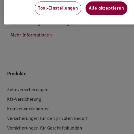
sowie auch gesetzliche Regelungen halten mich
dazu an. Ich biete Beratung an, für die
Tool-Einstellungen
Alle akzeptieren
Versicherungsvermittlung erhalte ich Provision,
ferner sonstige Zuwendungen.
Mehr Informationen
Produkte
Zahnversicherungen
Kfz-Versicherung
Krankenversicherung
Versicherungen für den privaten Bedarf
Versicherungen für Geschäftskunden