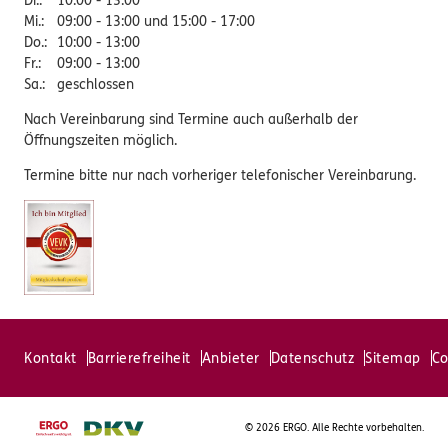
Di.
:
10:00 - 13:00
Mi.
:
09:00 - 13:00 und 15:00 - 17:00
Do.
:
10:00 - 13:00
Fr.
:
09:00 - 13:00
Sa.
:
geschlossen
Nach Vereinbarung sind Termine auch außerhalb der
Öffnungszeiten möglich.
Termine bitte nur nach vorheriger telefonischer Vereinbarung.
Kontakt
Barrierefreiheit
Anbieter
Datenschutz
Sitemap
Co
©
2026 ERGO. Alle Rechte vorbehalten.