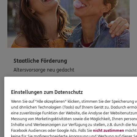
Staatliche Förderung
Altersvorsorge neu gedacht
Besser gefördert, flexibler und mit mehr
Möglichkeiten für Ihre Zukunft. Ein zeitgemäßes
Einstellungen zum Datenschutz
sowie vielfältiges Angebot lädt jetzt ein, Ihre
Wenn Sie auf "Alle akzeptieren" klicken, stimmen Sie der Speicherung 
Absicherung fürs Alter renditestark und
und ähnlichen Technologien (Tools) auf Ihrem Gerät zu. Dadurch ermö
kostengünstig zu erweitern. Frühzeitig
eine zuverlässige Funktion der Website, die Analyse der Websitenutzun
informieren lohnt sich.
Messung von Marketingaktivitäten sowie die Möglichkeit, Ihnen persona
Inhalte und Werbeanzeigen zur Verfügung zu stellen, z.B. durch die N
Facebook Audiences oder Google Ads. Falls Sie
nicht zustimmen
möchten
keine für Sie maßgeschneiderte Anpassung und Werbung auf dieser Se