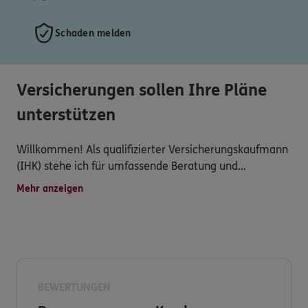
Schaden melden
Versicherungen sollen Ihre Pläne
unterstützen
Willkommen! Als qualifizierter Versicherungskaufmann
(IHK) stehe ich für umfassende Beratung und
transparente, maßgeschneiderte
Mehr anzeigen
Versicherungslösungen. Bei mir erhalten Sie nicht nur
einzelne Produkte, sondern ein durchdachtes
Gesamtkonzept, das alle Lebensbereiche abdeckt.
Ob Berufsunfähigkeitsversicherung, Altersvorsorge oder
spezielle Absicherung für Beamtenanwärter – ich biete
BEWERTUNGEN
Ihnen eine umfassende Beratung, die keine Wünsche