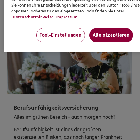
Mehr erfahren
Sie können Ihre Entscheidungen jederzeit über den Button "Tool-Eins
anpassen. Näheres zu den eingesetzten Tools finden Sie unter
Datenschutzhinweise
Impressum
Tool-Einstellungen
Alle akzeptieren
Berufsunfähigkeitsversicherung
Alles im grünen Bereich - auch morgen noch?
Berufsunfähigkeit ist eines der größten
existenziellen Risiken, das nach langer Krankheit