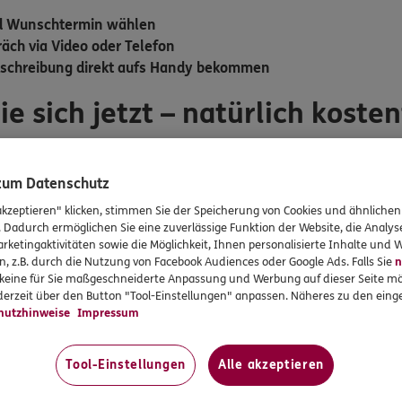
nd Wunschtermin wählen
äch via Video oder Telefon
kschreibung direkt aufs Handy bekommen
ie sich jetzt – natürlich kosten
c App
auf Ihr Smartphone. Scannen Sie dazu einfach den
QR-Co
 zum Datenschutz
e die
DKV und Ihre Versicherungsnummer eintragen
. Nur so 
akzeptieren" klicken, stimmen Sie der Speicherung von Cookies und ähnlichen
mium-Service profitieren. Am Programm können alle Krankhei
. Dadurch ermöglichen Sie eine zuverlässige Funktion der Website, die Analy
cherten mit dem Tarif BestMed BMG, ausgenommen Versicherte 
rketingaktivitäten sowie die Möglichkeit, Ihnen personalisierte Inhalte und
n, z.B. durch die Nutzung von Facebook Audiences oder Google Ads. Falls Sie
n
r keine für Sie maßgeschneiderte Anpassung und Werbung auf dieser Seite mö
erzeit über den Button "Tool-Einstellungen" anpassen. Näheres zu den einge
nn schicken Sie uns eine E-Mail an:
gesundheitsservices@dk
hutzhinweise
Impressum
Tool-Einstellungen
Alle akzeptieren
> Android:
direkt zu Google Play