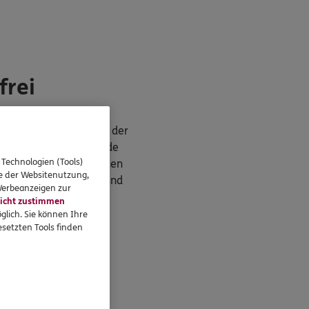
frei
de
. Bitte achten Sie bei der
werden Sie als DKV Kunde
 Technologien (Tools)
tskostenvollversicherten
se der Websitenutzung,
im Basis-, Standard- und
 Werbeanzeigen zur
icht zustimmen
glich. Sie können Ihre
setzten Tools finden
v.com
.