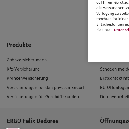
auf Ihrem Gerät zu
die Messung von Ma
Verfügung zu stelle
möchten, ist leide
Entscheidungen jed
Sie unter
Datensc
Produkte
Hilfe & Se
Zahnversicherungen
E-Mail schreib
Kfz-Versicherung
Schaden meld
Krankenversicherung
Erstkontaktin
Versicherungen für den privaten Bedarf
EU-Offenlegun
Versicherungen für Geschäftskunden
Datenverarbei
ERGO Felix Dedores
Öffnungsz