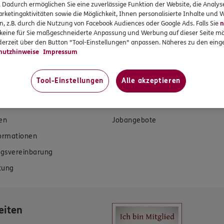
. Dadurch ermöglichen Sie eine zuverlässige Funktion der Website, die Analy
rketingaktivitäten sowie die Möglichkeit, Ihnen personalisierte Inhalte und
n, z.B. durch die Nutzung von Facebook Audiences oder Google Ads. Falls Sie
n
r keine für Sie maßgeschneiderte Anpassung und Werbung auf dieser Seite mö
erzeit über den Button "Tool-Einstellungen" anpassen. Näheres zu den einge
hutzhinweise
Impressum
rvices
Das könnte Sie auch int
Tool-Einstellungen
Alle akzeptieren
en
Unsere Agentur
en
Jobangebote
formationen
gsvereinbarung
tung
eiten