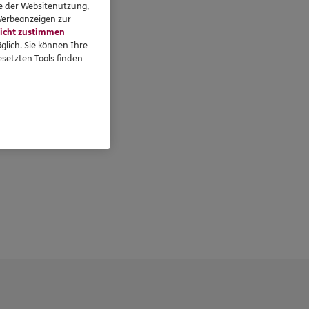
se der Websitenutzung,
 Werbeanzeigen zur
icht zustimmen
glich. Sie können Ihre
setzten Tools finden
eressieren
Standorte