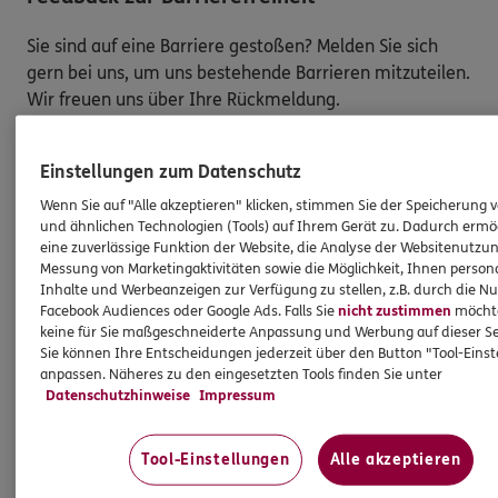
Sie sind auf eine Barriere gestoßen? Melden Sie sich
gern bei uns, um uns bestehende Barrieren mitzuteilen.
Wir freuen uns über Ihre Rückmeldung.
So melden Sie eine Barriere:
Einstellungen zum Datenschutz
Bitte teilen Sie mit,
auf welcher Webseite
Sie auf
Wenn Sie auf "Alle akzeptieren" klicken, stimmen Sie der Speicherung 
eine Barriere gestoßen sind. Kopieren Sie hierzu
und ähnlichen Technologien (Tools) auf Ihrem Gerät zu. Dadurch ermö
eine zuverlässige Funktion der Website, die Analyse der Websitenutzun
den Link aus der Adresszeile Ihres Browsers.
Messung von Marketingaktivitäten sowie die Möglichkeit, Ihnen persona
Schicken Sie den
Link zusammen mit einem
Inhalte und Werbeanzeigen zur Verfügung zu stellen, z.B. durch die N
Hinweis auf den Text oder Service
, der Ihnen
Facebook Audiences oder Google Ads. Falls Sie
nicht zustimmen
möchten
Schwierigkeiten bereitet hat, an:
keine für Sie maßgeschneiderte Anpassung und Werbung auf dieser Se
Sie können Ihre Entscheidungen jederzeit über den Button "Tool-Eins
barriere.melden@ergo.de
anpassen. Näheres zu den eingesetzten Tools finden Sie unter
Bitte senden Sie an diese E-Mail-Adresse nur
Datenschutzhinweise
Impressum
Anmerkungen zum Thema „Barrierefreiheit“
und
keine Daten oder Informationen zu Ihrem
Tool-Einstellungen
Alle akzeptieren
persönlichen Versicherungsschutz.